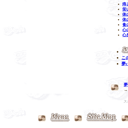
痔
笑
体
体
食
心
心
こ
夢c
夢
ス