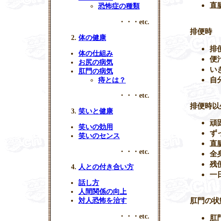
直
恐怖症の種類
・・・etc.
排便時
体の健康
排
体の仕組み
便
お尻の病気
い
肛門の病気
自
痔とは？
・・・etc.
排便時以
笑いと健康
頑
笑いの効用
ず
笑いのセンス
直
・・・etc.
全
残
人との付き合い方
一
話し方
人間関係の向上
肛門の状
対人恐怖を治す
・・・etc.
肛