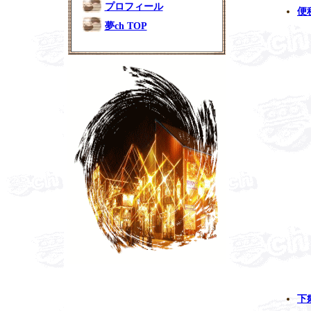
プロフィール
便
夢ch TOP
下