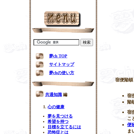
夢ch TOP
サイトマップ
夢chの使い方
宿便陥頓
共通知識
編
宿
陥
心の健康
宿
夢を見つける
こ
希望を持つ
便
目標を立てるには
ま
恐怖症とは