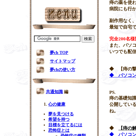
痔の薬を使
病院にも行
副作用なく
最短で自宅
完全200名
また、パソ
いつでも配
夢ch TOP
サイトマップ
◆ 【痔の
夢chの使い方
◆ パソコン
共通知識
編
PS.
痔の基礎知
公開してい
心の健康
ね。
夢を見つける
希望を持つ
目標を立てるには
◆
【痔の
恐怖症とは
◆ パソコン
恐怖症の種類