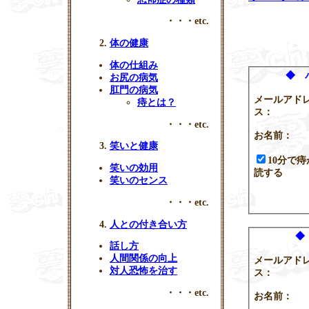
・・・etc.
体の健康
体の仕組み
◆ 
お尻の病気
肛門の病気
メールアド
痔とは？
ス：
・・・etc.
お名前：
笑いと健康
10分で
笑いの効用
読する
笑いのセンス
・・・etc.
人との付き合い方
◆
話し方
人間関係の向上
メールアド
対人恐怖を治す
ス：
・・・etc.
お名前：