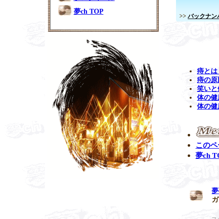
夢ch TOP
>>
バックナン
痔とは
痔の原
笑いと
体の健
体の健
このペ
夢ch 
夢
ガ