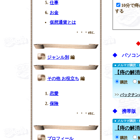
仕事
10分で
する
お金
仮想通貨とは
・・・etc.
◆ パソコ
ジャンル別
編
メルマガ購読・
【痔の解消
その他 お役立ち
編
購読
恋愛
>>
バックナン
保険
◆ 携帯版
・・・etc.
メルマガ購読・
【痔の解消
購読
プロフィール