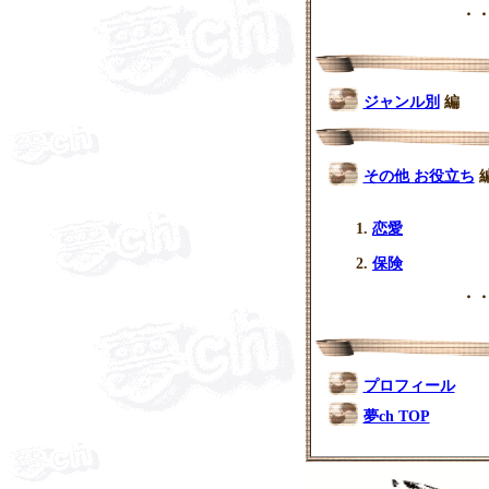
・・
ジャンル別
編
その他 お役立ち
恋愛
保険
・・
プロフィール
夢ch TOP