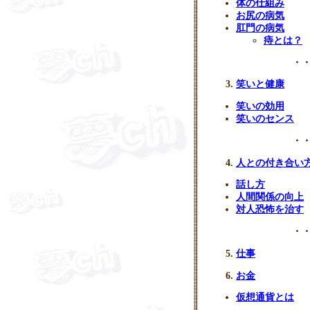
体の仕組み
お尻の病気
肛門の病気
痔とは？
・・
笑いと健康
笑いの効用
笑いのセンス
・・
人との付き合い
話し方
人間関係の向上
対人恐怖を治す
・・
仕事
お金
仮想通貨とは