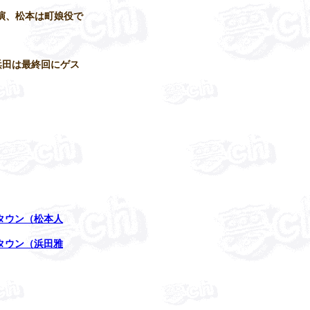
演、松本は町娘役で
浜田は最終回にゲス
タウン（松本人
タウン（浜田雅