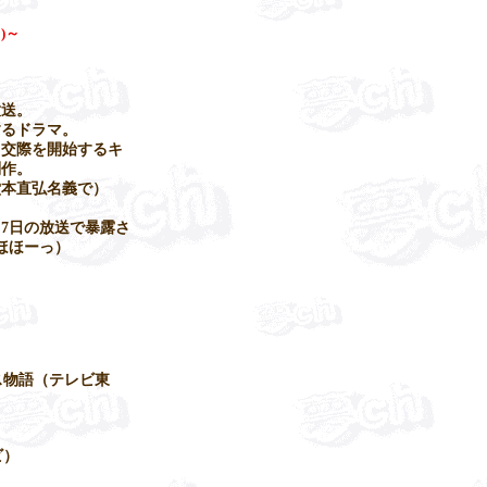
)～
放送。
するドラマ。
て交際を開始するキ
制作。
（堂本直弘名義で）
年6月7日の放送で暴露さ
 ほほーっ）
）
ス物語（テレビ東
ビ）