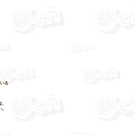
ている
は、
い。