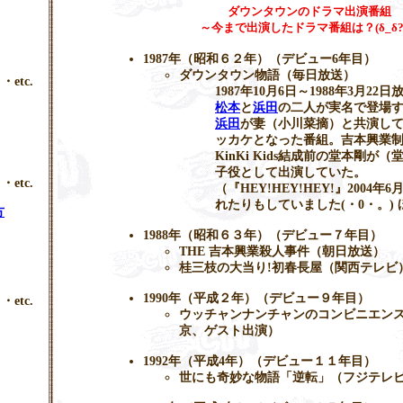
ダウンタウンのドラマ出演番組
～今まで出演したドラマ番組は？(δ_δ?
1987年（昭和６２年）（デビュー6年目）
ダウンタウン物語（毎日放送）
・etc.
1987年10月6日～1988年3月22日
松本
と
浜田
の二人が実名で登場
浜田
が妻（小川菜摘）と共演し
ッカケとなった番組。吉本興業
KinKi Kids結成前の堂本剛が
子役として出演していた。
・etc.
（『HEY!HEY!HEY!』2004
れたりもしていました(・0・。)
方
1988年（昭和６３年）（デビュー７年目）
THE 吉本興業殺人事件（朝日放送）
桂三枝の大当り!初春長屋（関西テレビ
1990年（平成２年）（デビュー９年目）
・etc.
ウッチャンナンチャンのコンビニエン
京、ゲスト出演）
1992年（平成4年）（デビュー１１年目）
世にも奇妙な物語「逆転」（フジテレ