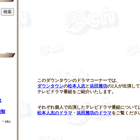
この
ダウンタウンのドラマ
コーナーでは、
ダウンタウン
の
松本人志
と
浜田雅功
の2人が出演し
テレビドラマ番組をご紹介いたします。
は
それぞれ個人で出演したテレビドラマ番組について
種類
松本人志のドラマ
・
浜田雅功のドラマ
をご覧くださ
・etc.