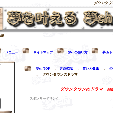
ダウンタウ
編
メニュー
サイトマップ
夢chの使い方
夢ch
ク
夢ch TOP
→
共通知識
→
笑いと健康
→
ダ
→
ダウンタウンのドラマ
ダウンタウンのドラマ
関
スポンサードリンク