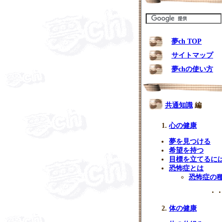
夢ch TOP
サイトマップ
夢chの使い方
共通知識
編
心の健康
夢を見つける
希望を持つ
目標を立てるに
恐怖症とは
恐怖症の
・・
体の健康