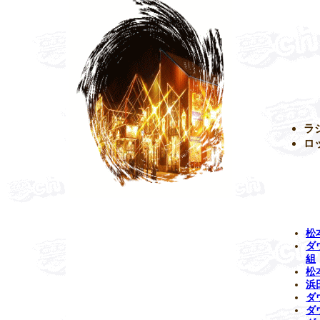
ラ
ロ
松
ダ
組
松
浜
ダ
ダ