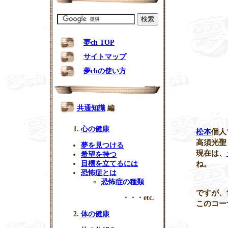
夢ch TOP
サイトマップ
夢chの使い方
共通知識
編
心の健康
松本
個人
高須光聖
夢を見つける
現在は、
希望を持つ
ね。
目標を立てるには
恐怖症とは
恐怖症の種類
ですが、
・・・etc.
このコー
体の健康