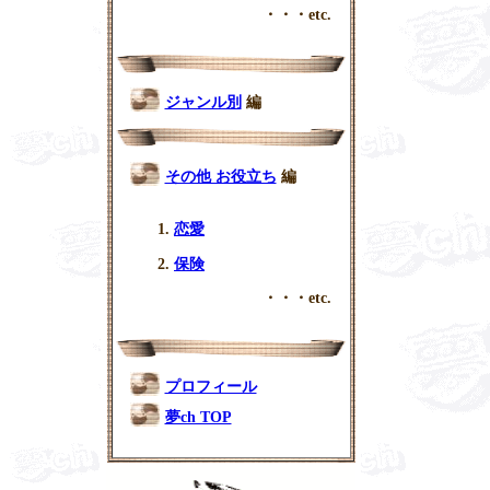
・・・etc.
ジャンル別
編
その他 お役立ち
編
恋愛
保険
・・・etc.
プロフィール
夢ch TOP