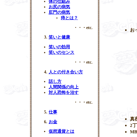
体の仕組み
お尻の病気
肛門の病気
痔とは？
・・・etc.
お
笑いと健康
笑いの効用
笑いのセンス
・・・etc.
人との付き合い方
話し方
人間関係の向上
対人恐怖を治す
・・・etc.
仕事
真
お金
2
M
仮想通貨とは