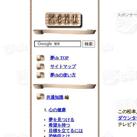
スポンサー
夢ch TOP
サイトマップ
夢chの使い方
共通知識
編
心の健康
この
松本
ダウンタ
夢を見つける
テレビド
希望を持つ
目標を立てるには
恐怖症とは