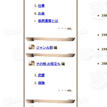
仕事
お金
1
仮想通貨とは
・・・etc.
1
ジャンル別
編
1
2
その他 お役立ち
編
恋愛
保険
・・・etc.