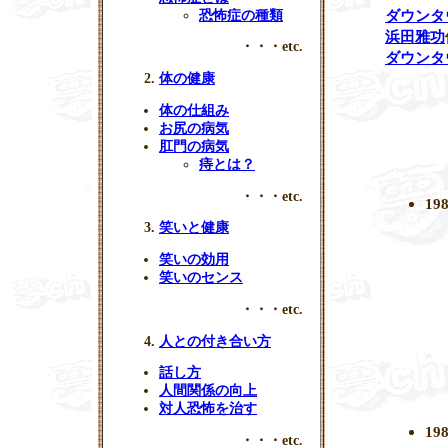
ダウンタ
恐怖症の種類
浜田雅功
・・・etc.
ダウンタ
体の健康
体の仕組み
お尻の病気
肛門の病気
痔とは？
・・・etc.
1
笑いと健康
笑いの効用
笑いのセンス
・・・etc.
人との付き合い方
話し方
人間関係の向上
対人恐怖を治す
1
・・・etc.