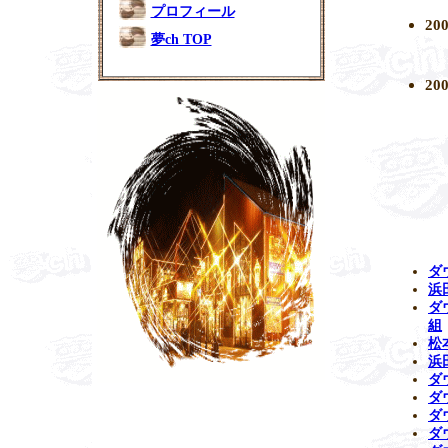
プロフィール
2
夢ch TOP
2
ダ
浜
ダ
組
松
浜
ダ
ダ
ダ
ダ