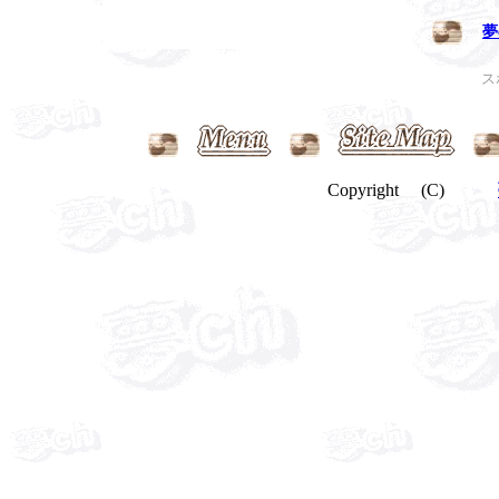
夢
ス
Copyright (C)