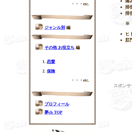
痛
・・・etc.
排
排
※
ジャンル別
編
ヒ
肛
その他 お役立ち
編
恋愛
保険
・・・etc.
スポンサ
プロフィール
夢ch TOP