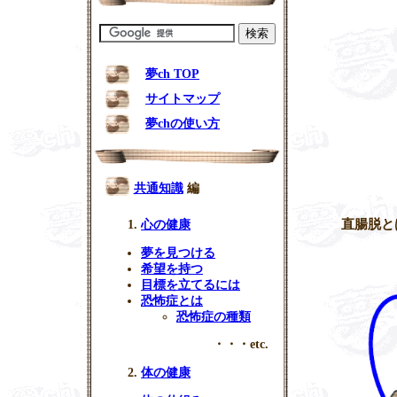
夢ch TOP
サイトマップ
夢chの使い方
共通知識
編
直腸脱と
心の健康
夢を見つける
希望を持つ
目標を立てるには
恐怖症とは
恐怖症の種類
・・・etc.
体の健康