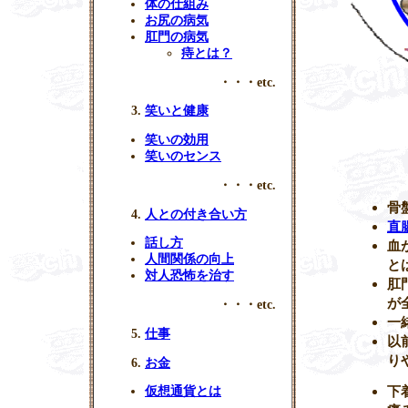
体の仕組み
お尻の病気
肛門の病気
痔とは？
・・・etc.
笑いと健康
笑いの効用
笑いのセンス
・・・etc.
骨
人との付き合い方
直
話し方
血
人間関係の向上
と
対人恐怖を治す
肛
が
・・・etc.
一
仕事
以
り
お金
下
仮想通貨とは