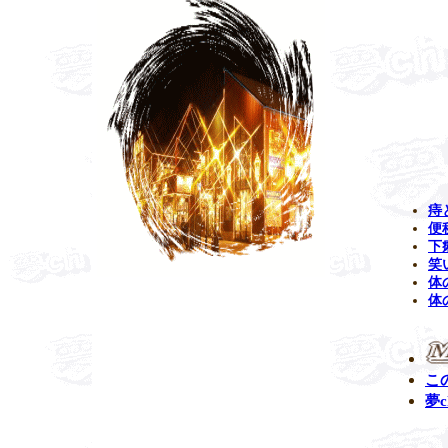
痔
便
下
笑
体
体
こ
夢c