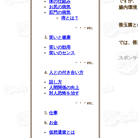
ですが、
体の仕組み
腸内環境
お尻の病気
肛門の病気
痔とは？
善玉菌と
・・・etc.
笑いと健康
では、
善
笑いの効用
笑いのセンス
スポンサ
・・・etc.
人との付き合い方
話し方
人間関係の向上
対人恐怖を治す
・・・etc.
仕事
お金
仮想通貨とは