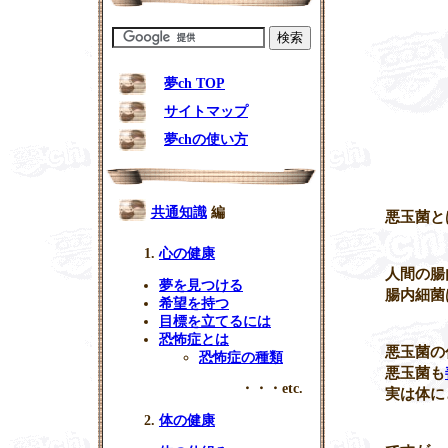
夢ch TOP
サイトマップ
夢chの使い方
共通知識
編
悪玉菌
と
心の健康
人間の腸
夢を見つける
腸内細菌
希望を持つ
目標を立てるには
恐怖症とは
悪玉菌
の
恐怖症の種類
悪玉菌
も
・・・etc.
実は体に
体の健康