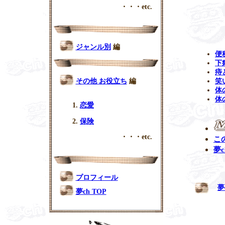
・・・etc.
ジャンル別
編
便
下
痔
その他 お役立ち
編
笑
体
体
恋愛
保険
・・・etc.
こ
夢c
プロフィール
夢
夢ch TOP