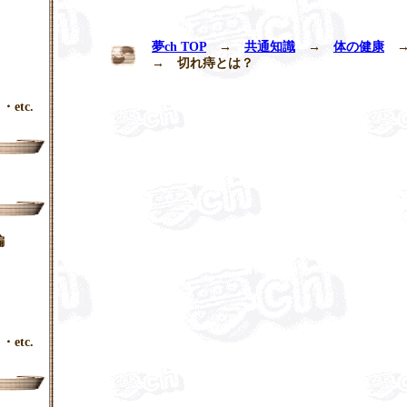
夢ch TOP
→
共通知識
→
体の健康
→
切れ痔とは
？
・etc.
編
・etc.