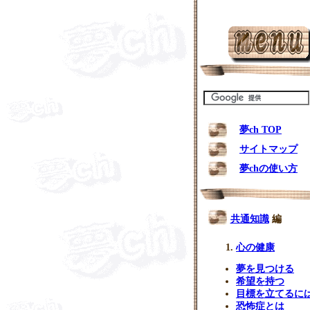
夢ch TOP
サイトマップ
夢chの使い方
共通知識
編
心の健康
夢を見つける
希望を持つ
目標を立てるに
恐怖症とは