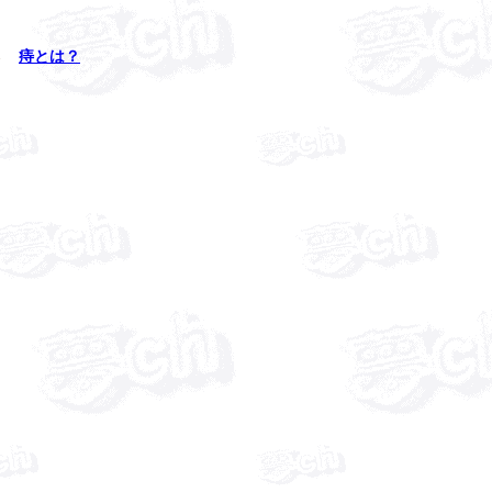
→
痔とは？