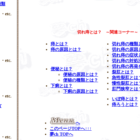
種類
・etc.
切れ痔とは？ ～関連コーナー～
痔とは？
切れ痔の種類
痔の原因とは？
切れ痔の原因
切れ痔の症状
・etc.
切れ痔の対処
切れ痔の再発
便秘とは？
裂肛とは？
便秘の原因とは？
急性裂肛とは
便秘の種類とは？
慢性裂肛とは
下痢とは？
肛門狭窄とは
下痢の原因とは？
・etc.
いぼ痔とは？
痔ろうとは？
方
へ
このページTOPへ↑↑↑
夢ch TOPへ
・etc.