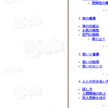
恐怖症の
・・
体の健康
体の仕組み
お尻の病気
肛門の病気
痔とは？
・・
笑いと健康
笑いの効用
笑いのセンス
・・
人との付き合い
話し方
人間関係の向上
対人恐怖を治す
・・