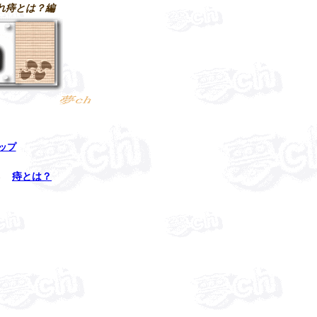
れ痔とは？編
トップ
→
痔とは？