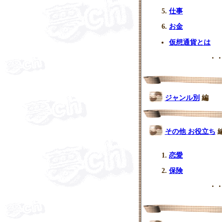
仕事
お金
仮想通貨とは
・・
ジャンル別
編
その他 お役立ち
恋愛
保険
・・