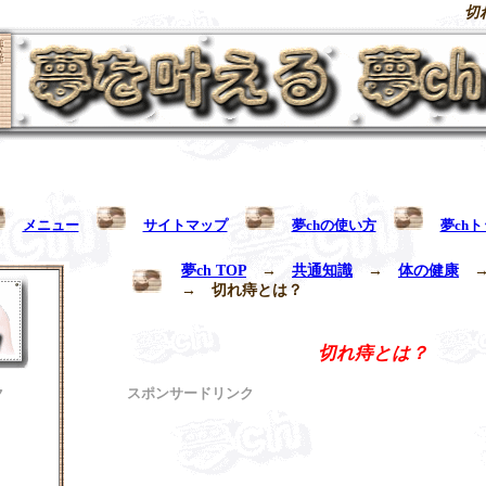
切
メニュー
サイトマップ
夢chの使い方
夢ch
夢ch TOP
→
共通知識
→
体の健康
→
切れ痔とは
？
切れ痔とは？
ク
スポンサードリンク