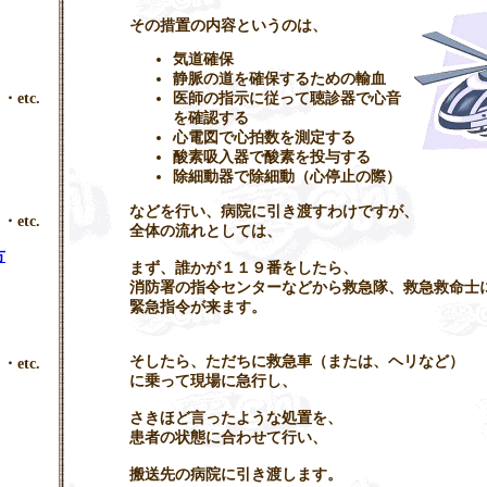
その措置の内容というのは、
気道確保
静脈の道を確保するための輸血
・etc.
医師の指示に従って聴診器で心音
を確認する
心電図で心拍数を測定する
酸素吸入器で酸素を投与する
除細動器で除細動（心停止の際）
などを行い、病院に引き渡すわけですが、
・etc.
全体の流れとしては、
方
まず、誰かが１１９番をしたら、
消防署の指令センターなどから救急隊、救急救命士
緊急指令が来ます。
そしたら、ただちに救急車（または、ヘリなど）
・etc.
に乗って現場に急行し、
さきほど言ったような処置を、
患者の状態に合わせて行い、
搬送先の病院に引き渡します。