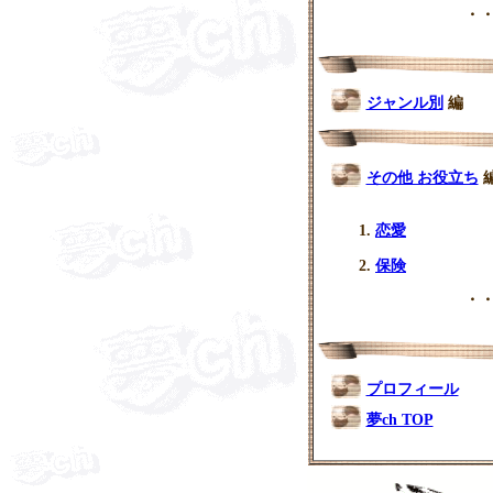
・・
ジャンル別
編
その他 お役立ち
恋愛
保険
・・
プロフィール
夢ch TOP