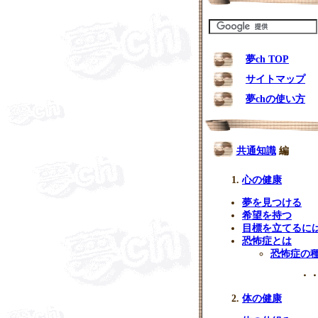
夢ch TOP
サイトマップ
夢chの使い方
共通知識
編
心の健康
夢を見つける
希望を持つ
目標を立てるに
恐怖症とは
恐怖症の
・・
体の健康