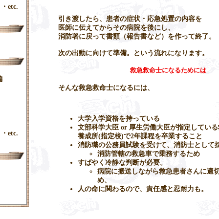
・etc.
引き渡したら、患者の症状・応急処置の内容を
医師に伝えてからその病院を後にし、
消防署に戻って書類（報告書など）を作って終了。
次の出動に向けて準備。という流れになります。
救急救命士になるためには
編
そんな救急救命士になるには、
大学入学資格を持っている
文部科学大臣 or 厚生労働大臣が指定してい
・etc.
養成所(指定校)で2年課程を卒業すること
消防職の公務員試験を受けて、消防士として
消防管轄の救急車で乗務するため
すばやく冷静な判断が必要。
病院に搬送しながら救急患者さんに適
め、
人の命に関わるので、責任感と忍耐力も。