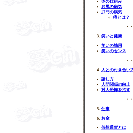
体の仕組み
お尻の病気
肛門の病気
痔とは？
・・
笑いと健康
笑いの効用
笑いのセンス
・・
人との付き合い
話し方
人間関係の向上
対人恐怖を治す
・・
仕事
お金
仮想通貨とは