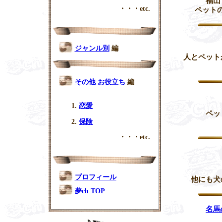
福山
・・・etc.
ペット
ジャンル別
編
人とペット
その他 お役立ち
編
恋愛
ペッ
保険
・・・etc.
プロフィール
他にも犬
夢ch TOP
名馬