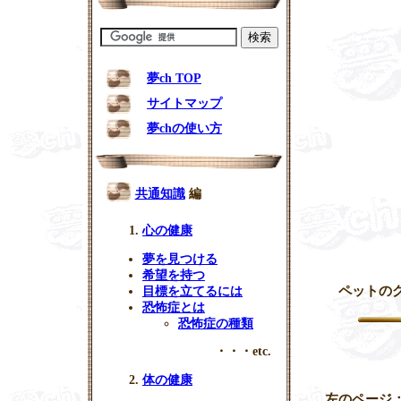
夢ch TOP
サイトマップ
夢chの使い方
共通知識
編
心の健康
夢を見つける
希望を持つ
ペットの
目標を立てるには
恐怖症とは
恐怖症の種類
・・・etc.
体の健康
左のページ