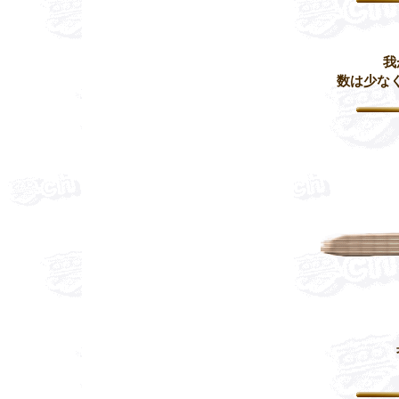
我
数は少な