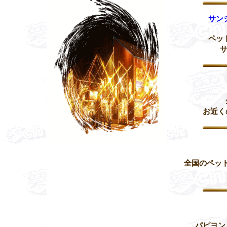
サン
ペッ
お近く
全国のペッ
パピヨン