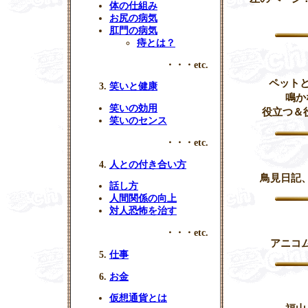
体の仕組み
お尻の病気
肛門の病気
痔とは？
・・・etc.
ペット
笑いと健康
鳴か
笑いの効用
役立つ＆
笑いのセンス
・・・etc.
人との付き合い方
鳥見日記
話し方
人間関係の向上
対人恐怖を治す
・・・etc.
アニコ
仕事
お金
仮想通貨とは