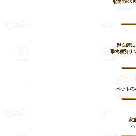
配達のEX
獣医師に
動物種別リ
ペットの
家
ハ