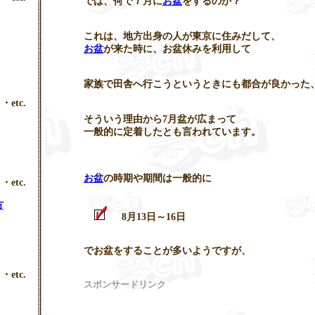
では、何で７月に
お盆
をするのか？
これは、地方出身の人が東京に住みだして、
お盆
が来た時に、お盆休みを利用して
家族で田舎へ行こうというときにも都合が良かった
・etc.
そういう理由から7月盆が広まって
一般的に定着したとも言われています。
お盆
の時期や期間は一般的に
・etc.
方
8月13日～16日
でお盆をすることが多いようですが、
・etc.
スポンサードリンク