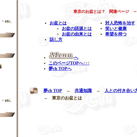
東京のお盆とは？ 関連ページ ～
・etc.
お盆とは
対人恐怖を治す
お盆の語源とは
笑いと健康
お盆の由来とは
希望を持つ
話し方
へ
このページTOPへ↑↑↑
編
夢ch TOPへ
夢ch TOP
→
共通知識
→
人との付き合い
→
東京のお盆とは
・etc.