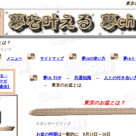
東京
とは？
リンク
メニュー
サイトマップ
夢chの使い方
夢ch
る↑↑
夢ch TOP
→
共通知識
→
人との付き合い
マガ
→
東京のお盆とは
通信】
ク
東京のお盆とは？
スポンサードリンク
お盆の時期
は一般的に 8月13日～16日