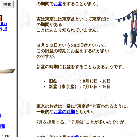
の期間で
お盆
をすることが多く、
実は東京には東京盆といって東京だけ
0万
の期間がある
作成
ことはあまり知られていません。
８月１３日というのは旧盆といって、
この旧盆の時期にお盆をするのが多い
のですが、
新盆の時期にお盆をすることもあるようです。
旧盆 ：8月13日～16日
新盆（東京盆）：7月13日～16日
東京のお盆は、俗に”東京盆”と言われるように、
一般的な
お盆の時期
とちがい、
は
7月を採用する、”７月盆”ことが多いのですが、
種類
・etc.