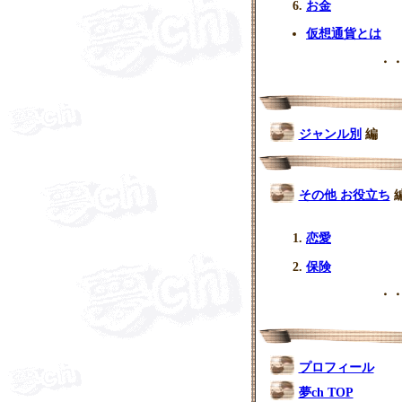
お金
仮想通貨とは
・・
ジャンル別
編
その他 お役立ち
恋愛
保険
・・
プロフィール
夢ch TOP