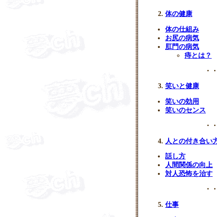
体の健康
体の仕組み
お尻の病気
肛門の病気
痔とは？
・・
笑いと健康
笑いの効用
笑いのセンス
・・
人との付き合い
話し方
人間関係の向上
対人恐怖を治す
・・
仕事