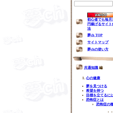
初心者でも毎月1
円稼げるサイト
法
夢ch TOP
サイトマップ
夢chの使い方
共通知識
編
心の健康
夢を見つける
希望を持つ
目標を立てるに
恐怖症とは
恐怖症の
・・