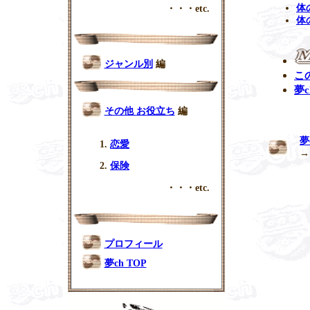
体
・・・etc.
体
ジャンル別
編
こ
夢c
その他 お役立ち
編
夢
恋愛
保険
・・・etc.
プロフィール
夢ch TOP