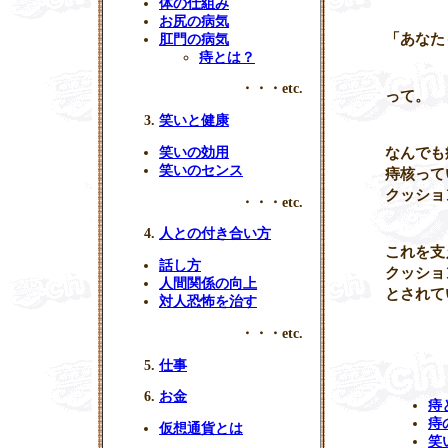
体の仕組み
お尻の病気
「あなた
肛門の病気
痔とは？
・・・etc.
って。
笑いと健康
なんでも
笑いの効用
笑いのセンス
痔核
って
クッショ
・・・etc.
人との付き合い方
これを支
話し方
クッショ
人間関係の向上
とされて
対人恐怖を治す
・・・etc.
仕事
お金
痔
痔
仮想通貨とは
笑