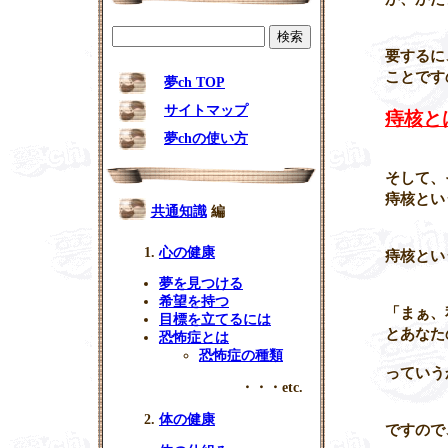
要するに
ことです
夢ch TOP
サイトマップ
痔核と
夢chの使い方
そして、
痔核
とい
共通知識
編
心の健康
痔核
とい
夢を見つける
希望を持つ
「まぁ、
目標を立てるには
とあなた
恐怖症とは
恐怖症の種類
っていう
・・・etc.
体の健康
ですので